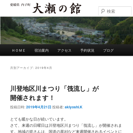
メ
サ
イ
ブ
ン
コ
大瀬の館
コ
ン
ン
テ
テ
ン
ン
ツ
ツ
へ
メ
ＨＯＭＥ
宿泊案内
アクセス
予約状況
ブログ
へ
移
イ
移
動
ン
動
メ
月別アーカイブ:
2019年4月
ニ
ュ
ー
川登地区川まつり「筏流し」が
開催されます！
投稿日時:
2019年4月21日
投稿者:
akiyoshi.K
とても暖かな日が続いています。
さて、来週の日曜日は川登地区川まつり「筏流し」が開催されま
す。地域の皆さんは、国道の草刈など来週開催されるイベントに