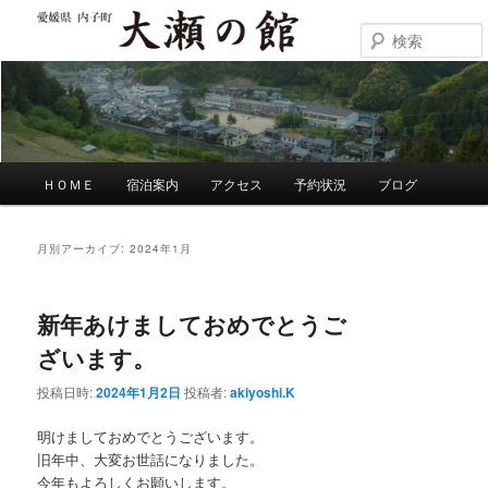
メ
サ
イ
ブ
ン
コ
大瀬の館
コ
ン
ン
テ
テ
ン
ン
ツ
ツ
へ
メ
ＨＯＭＥ
宿泊案内
アクセス
予約状況
ブログ
へ
移
イ
移
動
ン
動
メ
月別アーカイブ:
2024年1月
ニ
ュ
ー
新年あけましておめでとうご
ざいます。
投稿日時:
2024年1月2日
投稿者:
akiyoshi.K
明けましておめでとうございます。
旧年中、大変お世話になりました。
今年もよろしくお願いします。