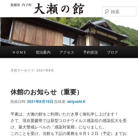
メ
サ
イ
ブ
ン
コ
大瀬の館
コ
ン
ン
テ
テ
ン
ン
ツ
ツ
へ
メ
ＨＯＭＥ
宿泊案内
アクセス
予約状況
ブログ
へ
移
イ
移
動
ン
動
メ
月別アーカイブ:
2021年8月
ニ
ュ
ー
休館のお知らせ（重要）
投稿日時:
2021年8月19日
投稿者:
akiyoshi.K
平素は、大瀨の館をご利用いただき厚く御礼申し上げます！
さて、現在愛媛県では新型コロナウイルス感染症の感染拡大を受
け、最大警戒レベルの「感染対策期」になりました。
このことを受け、当館も下記の業務を９月１２日（予定）までお