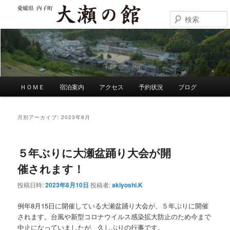
メ
サ
イ
ブ
ン
コ
大瀬の館
コ
ン
ン
テ
テ
ン
ン
ツ
ツ
へ
メ
ＨＯＭＥ
宿泊案内
アクセス
予約状況
ブログ
へ
移
イ
移
動
ン
動
メ
月別アーカイブ:
2023年8月
ニ
ュ
ー
５年ぶりに大瀬盆踊り大会が開
催されます！
投稿日時:
2023年8月10日
投稿者:
akiyoshi.K
例年8月15日に開催している大瀬盆踊り大会が、５年ぶりに開催
されます。台風や新型コロナウイルス感染拡大防止のため今まで
中止になっていましたが、久しぶりの行事です。