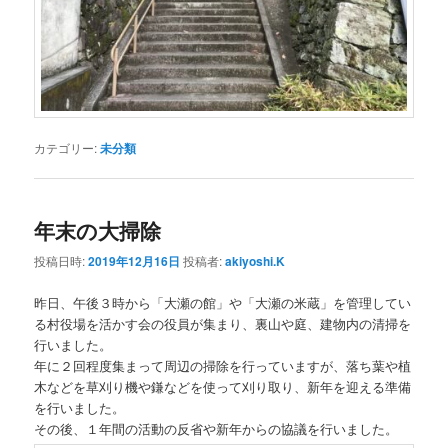
カテゴリー:
未分類
年末の大掃除
投稿日時:
2019年12月16日
投稿者:
akiyoshi.K
昨日、午後３時から「大瀬の館」や「大瀬の米蔵」を管理してい
る村役場を活かす会の役員が集まり、裏山や庭、建物内の清掃を
行いました。
年に２回程度集まって周辺の掃除を行っていますが、落ち葉や植
木などを草刈り機や鎌などを使って刈り取り、新年を迎える準備
を行いました。
その後、１年間の活動の反省や新年からの協議を行いました。