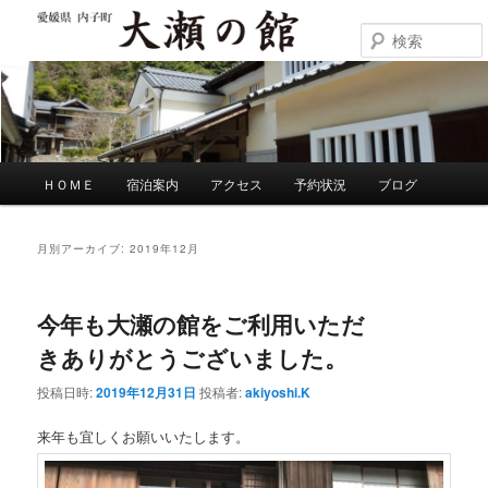
メ
サ
イ
ブ
ン
コ
大瀬の館
コ
ン
ン
テ
テ
ン
ン
ツ
ツ
へ
メ
ＨＯＭＥ
宿泊案内
アクセス
予約状況
ブログ
へ
移
イ
移
動
ン
動
メ
月別アーカイブ:
2019年12月
ニ
ュ
ー
今年も大瀬の館をご利用いただ
きありがとうございました。
投稿日時:
2019年12月31日
投稿者:
akiyoshi.K
来年も宜しくお願いいたします。