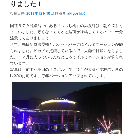
りました！
投稿日時:
2019年12月10日
投稿者:
akiyoshi.K
国道３７９号線沿いにある「つつじ橋」の温度計は、朝０℃にな
っていました。寒くなってくると路面が凍結してくるので、十分
注意して走りましょう！
さて、先日新成留屋橋とポケットパークにイルミネーションが飾
られました。ピカピカ点滅しているので、大瀬の目印になりまし
た。１２月に入っていろんなところでイルミネーションが飾られ
ています。
写真は、前半が小田の「スバル」で、後半が大瀬小学校の近所の
民家のお宅です。毎年バージョンアップされています。