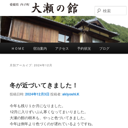
メ
サ
イ
ブ
ン
コ
大瀬の館
コ
ン
ン
テ
テ
ン
ン
ツ
ツ
へ
メ
ＨＯＭＥ
宿泊案内
アクセス
予約状況
ブログ
へ
移
イ
移
動
ン
動
メ
月別アーカイブ:
2024年12月
ニ
ュ
ー
冬が近づいてきました！
投稿日時:
2024年12月3日
投稿者:
akiyoshi.K
今年も残り１か月になりました。
12月に入りずいぶん寒くなってまいりました。
大瀬の館の樹木も、やっと色づいてきました。
今年は例年より色づくのが遅れているようですね。