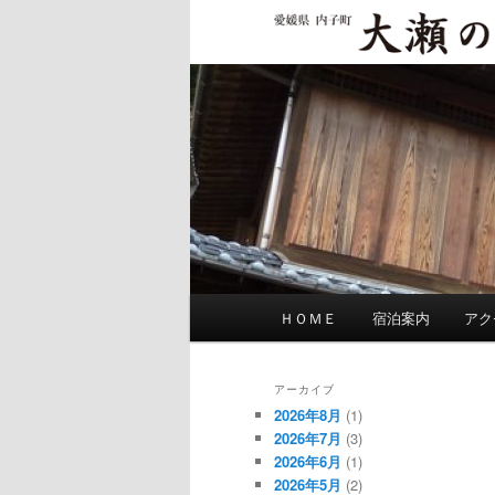
メ
イ
大瀬の館
ン
コ
ン
テ
ン
ツ
へ
移
動
メ
ＨＯＭＥ
宿泊案内
アク
イ
ン
メ
アーカイブ
ニ
2026年8月
(1)
ュ
2026年7月
(3)
2026年6月
(1)
ー
2026年5月
(2)