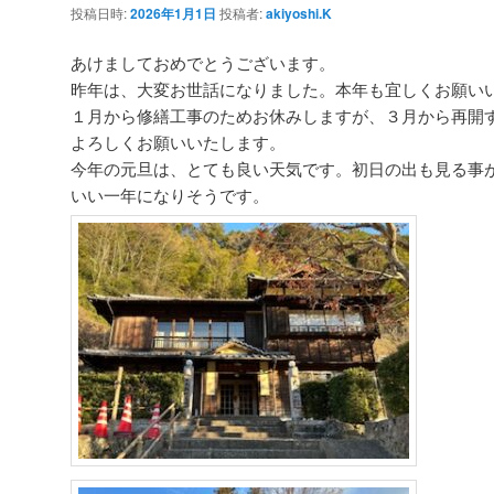
投稿日時:
2026年1月1日
投稿者:
akiyoshi.K
ー
シ
あけましておめでとうございます。
ョ
昨年は、大変お世話になりました。本年も宜しくお願い
ン
１月から修繕工事のためお休みしますが、３月から再開
よろしくお願いいたします。
今年の元旦は、とても良い天気です。初日の出も見る事
いい一年になりそうです。