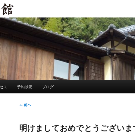
セス
予約状況
ブログ
投
←
前へ
稿
ナ
明けましておめでとうございま
ビ
ゲ