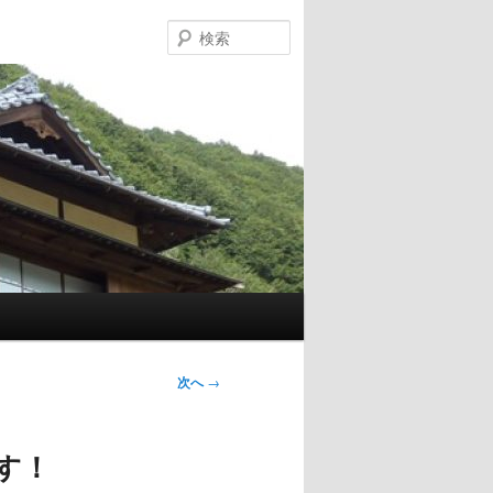
検
索
次へ
→
す！