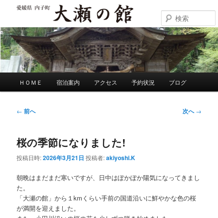
メ
イ
ン
大瀬の館
コ
ン
テ
ン
ツ
メ
ＨＯＭＥ
宿泊案内
アクセス
予約状況
ブログ
へ
イ
移
ン
動
メ
投
←
前へ
次へ
→
ニ
稿
ュ
ナ
ー
桜の季節になりました!
ビ
ゲ
投稿日時:
2026年3月21日
投稿者:
akiyoshi.K
ー
シ
朝晩はまだまだ寒いですが、日中はぽかぽか陽気になってきまし
ョ
た。
ン
「大瀬の館」から１kmくらい手前の国道沿いに鮮やかな色の桜
が満開を迎えました。