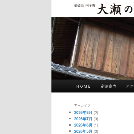
メ
イ
大瀬の館
ン
コ
ン
テ
ン
ツ
へ
移
動
メ
ＨＯＭＥ
宿泊案内
アク
イ
ン
メ
アーカイブ
ニ
2026年8月
(2)
ュ
2026年7月
(3)
2026年6月
(1)
ー
2026年5月
(2)