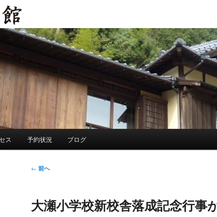
セス
予約状況
ブログ
投
←
前へ
稿
ナ
大瀬小学校新校舎落成記念行事
ビ
ゲ