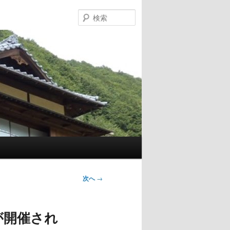
検
索
次へ
→
が開催され