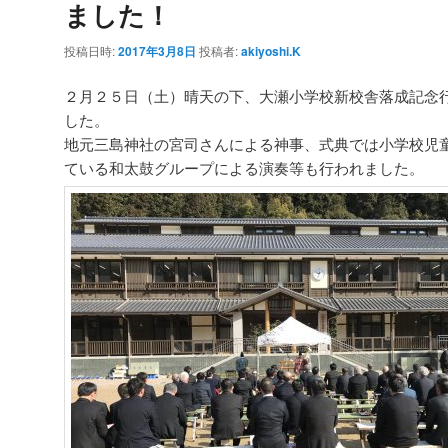
ました！
ー
シ
投稿日時:
2017年3月8日
投稿者:
akiyoshi.K
ョ
ン
２月２５日（土）晴天の下、大瀬小学校新校舎落成記念
した。
地元三島神社の宮司さんによる神事、式典では小学校児
ている和太鼓グループによる演奏等も行われました。