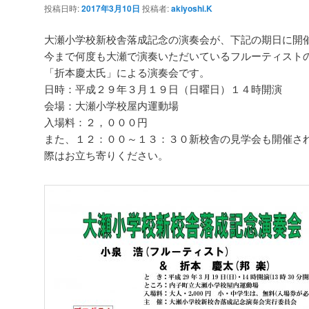
投稿日時:
2017年3月10日
投稿者:
akiyoshi.K
ー
シ
大瀬小学校新校舎落成記念の演奏会が、下記の期日に開
ョ
今まで何度も大瀬で演奏いただいているフルーティスト
ン
「折本慶太氏」による演奏会です。
日時：平成２９年３月１９日（日曜日）１４時開演
会場：大瀬小学校屋内運動場
入場料：２，０００円
また、１２：００～１３：３０新校舎の見学会も開催さ
際はお立ち寄りください。