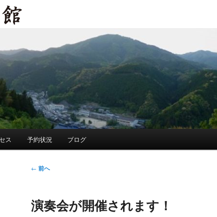
セス
予約状況
ブログ
投
←
前へ
稿
ナ
演奏会が開催されます！
ビ
ゲ