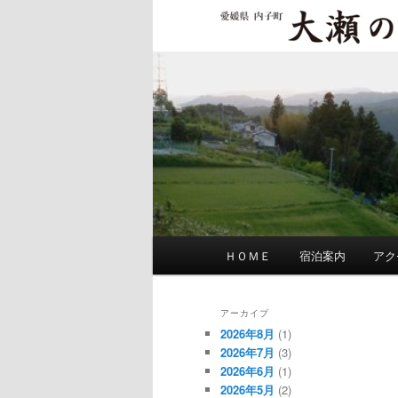
メ
イ
大瀬の館
ン
コ
ン
テ
ン
ツ
へ
移
動
メ
ＨＯＭＥ
宿泊案内
アク
イ
ン
メ
アーカイブ
ニ
2026年8月
(1)
ュ
2026年7月
(3)
2026年6月
(1)
ー
2026年5月
(2)