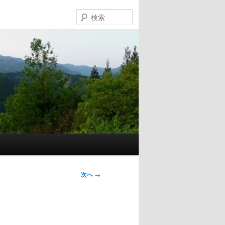
検
索
次へ
→